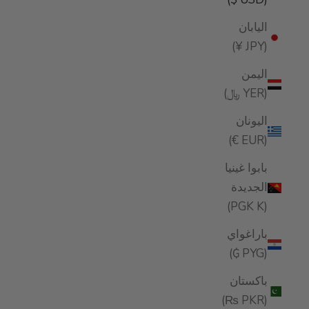
اليابان
(JPY ¥)
اليمن
(YER ﷼)
اليونان
(EUR €)
بابوا غينيا
الجديدة
(PGK K)
باراغواي
(PYG ₲)
باكستان
(PKR ₨)