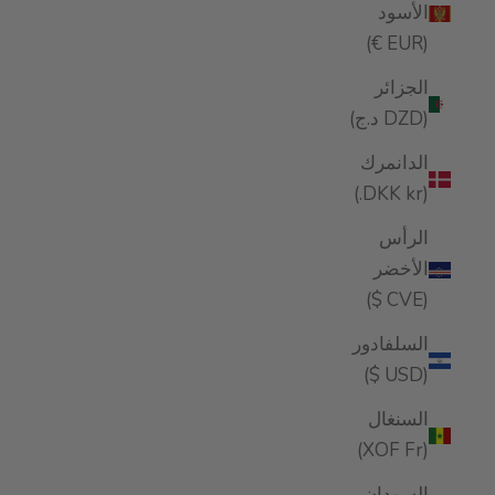
الأسود
(EUR €)
الجزائر
(DZD د.ج)
الدانمرك
(DKK kr.)
الرأس
الأخضر
(CVE $)
السلفادور
(USD $)
السنغال
(XOF Fr)
السودان