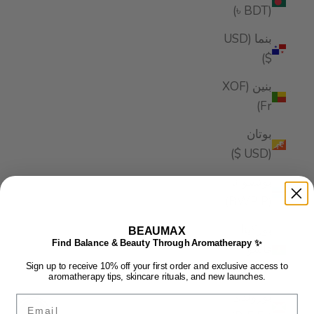
(BDT ৳)
بنما (USD
$)
بنين (XOF
Fr)
بوتان
(USD $)
بوتسوانا
(BWP P)
بوركينا
BEAUMAX
Find Balance & Beauty Through Aromatherapy ✨
فاسو
(XOF Fr)
Sign up to receive 10% off your first order and exclusive access to
aromatherapy tips, skincare rituals, and new launches.
بوروندي
Email