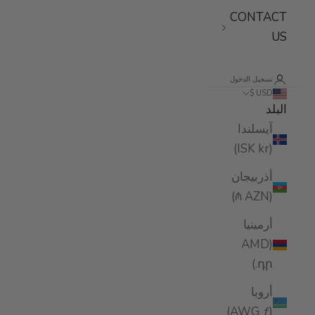
CONTACT
US
تسجيل الدخول
USD $
البلد
آيسلندا
(ISK kr)
أذربيجان
(AZN ₼)
أرمينيا
(AMD
դր.)
أروبا
(AWG ƒ)