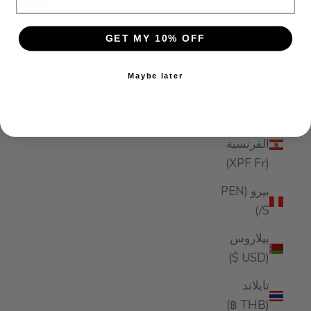
(BIF Fr)
ibility
بولندا
GET MY 10% OFF
(PLN zł)
بوليفيا
Maybe later
(BOB Bs.)
بولينيزيا
الفرنسية
(XPF Fr)
بيرو (PEN
S/)
بيلاروس
(USD $)
تايلاند
(THB ฿)