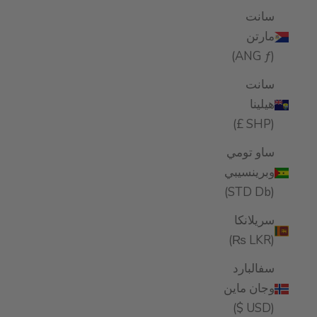
سانت
مارتن
(ANG ƒ)
سانت
هيلينا
(SHP £)
ساو تومي
وبرينسيبي
(STD Db)
سريلانكا
(LKR ₨)
سفالبارد
وجان ماين
(USD $)