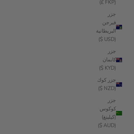
(FKP £)
جزر
فيرجن
البريطانية
(USD $)
جزر
كايمان
(KYD $)
جزر كوك
(NZD $)
جزر
كوكوس
(كيلينغ)
(AUD $)