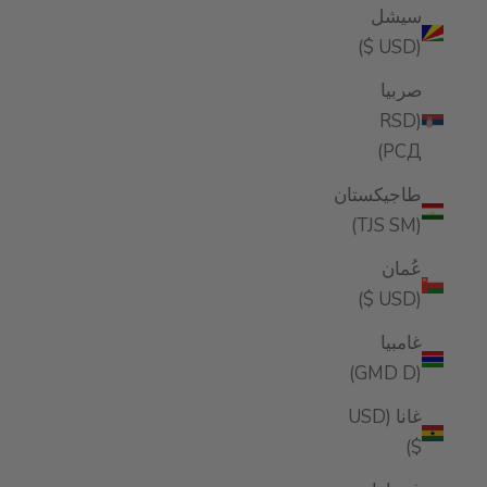
سيشل
(USD $)
صربيا
(RSD
РСД)
طاجيكستان
(TJS ЅМ)
عُمان
(USD $)
غامبيا
(GMD D)
غانا (USD
$)