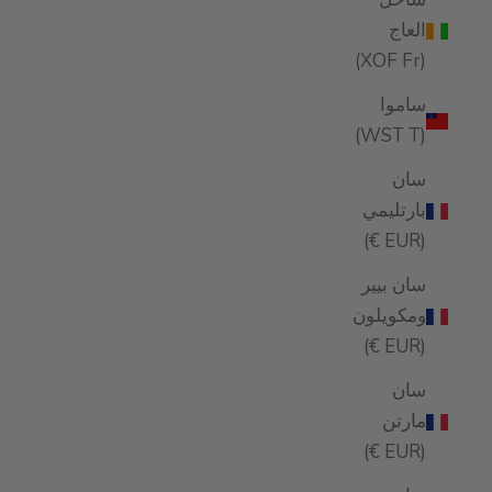
العاج
(XOF Fr)
ساموا
(WST T)
سان
بارتليمي
(EUR €)
سان بيير
ومكويلون
(EUR €)
سان
مارتن
(EUR €)