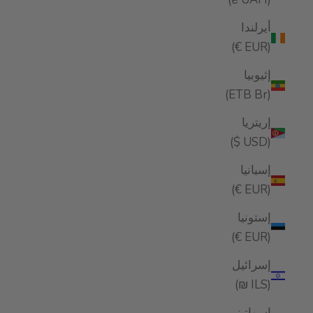
أيرلندا
(EUR €)
إثيوبيا
(ETB Br)
إريتريا
(USD $)
إسبانيا
(EUR €)
إستونيا
(EUR €)
إسرائيل
(ILS ₪)
إسواتيني