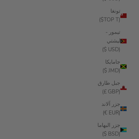
تونغا
(TOP T$)
تيمور -
ليشتي
(USD $)
جامايكا
(JMD $)
جبل طارق
(GBP £)
جزر آلاند
(EUR €)
جزر البهاما
(BSD $)