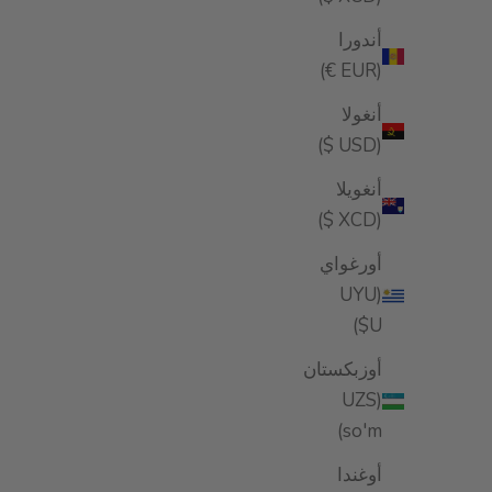
ER FAVORITE
2025 EDITION
2025 EDITION
أندورا
(EUR €)
أنغولا
(USD $)
أنغويلا
(XCD $)
أورغواي
(UYU
$U)
منشط استعادة الشعر S 120ml/4fl.oz.
السعر بعد الخصم
$38.99
أوزبكستان
(UZS
(5.0)
so'm)
أوغندا