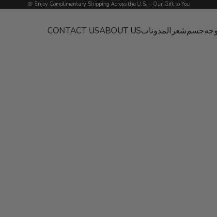
Enjoy Complimentary Shipping Across the U.S. – Our Gift to You 🌸
جه
جسم
شعر
المدونات
ABOUT US
CONTACT US