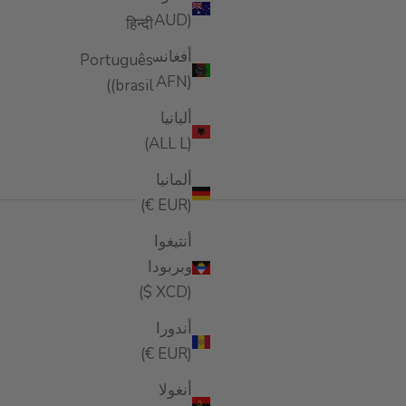
(AUD $)
हिन्दी
أفغانستان
Português
(AFN ؋)
(brasil)
ألبانيا
(ALL L)
ألمانيا
(EUR €)
أنتيغوا
يط وتغذية وحماية خصلات شعرك. ومع التركيز على تقديم
وبربودا
ه وسهولة التصفيف.
(XCD $)
أندورا
(EUR €)
أنغولا