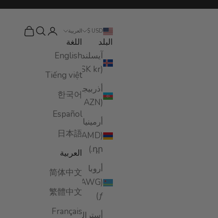
البحث
تسجيل الدخول
سلة المشت
USD $
العربية
البلد
اللغة
آيسلندا
English
(ISK kr)
Tiếng việt
أذربيجان
한국어
(AZN ₼)
Español
أرمينيا
日本語
(AMD
դր.)
العربية
أروبا
简体中文
(AWG
繁體中文
ƒ)
Français
أستراليا