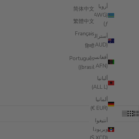
أروبا
简体中文
(AWG
繁體中文
ƒ)
Français
أستراليا
(AUD $)
हिन्दी
أفغانستان
Português
(AFN ؋)
(brasil)
ألبانيا
(ALL L)
ألمانيا
(EUR €)
أنتيغوا
وبربودا
(XCD $)