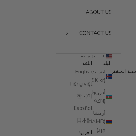
ABOUT US
CONTACT US
USD $
العربية
البلد
اللغة
سلة المشتريات
آيسلندا
English
(ISK kr)
مجموعة منتجات العناية بالشعر من بوماكس هي مجموعة من
Tiếng việt
الصفحة الرئيسية
المتجر
شعر
نتائج واضحة، يدعم 
أذربيجان
한국어
(AZN ₼)
Español
أرمينيا
日本語
(AMD
դր.)
العربية