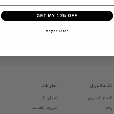
GET MY 10% OFF
Maybe later
Top-notch support
Satisfied or refunded
ort content about your store
Short content about your st
قائمة التذييل
معلومات
العلاج العطري
اتصل بنا
وجه
شروط الخدمة