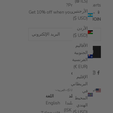
(ILS ₪)
Prefer text alerts?
الأرجنتين
📱 Get 10% off when you join SMS →
(USD $)
JOIN
الأردن
(USD $)
الأقاليم
اشتراك
الجنوبية
الفرنسية
(EUR €)
الإقليم
البريطاني
في
الولايات المتحدة (USD $)
العربية
البلد
اللغة
المحيط
آيسلندا
English
الهندي
(ISK kr)
(USD $)