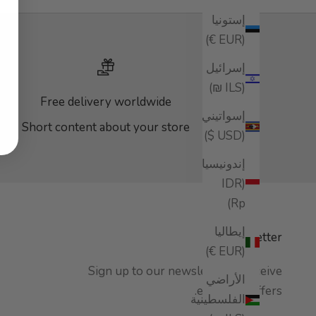
إستونيا
(EUR €)
إسرائيل
(ILS ₪)
Free delivery worldwide
إسواتيني
ore
Short content about your store
(USD $)
إندونيسيا
(IDR
Rp)
إيطاليا
Newsletter
(EUR €)
Sign up to our newsletter to receive
الأراضي
exclusive offers.
الفلسطينية