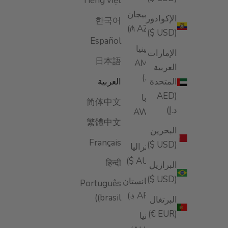
Tiếng việt
أذربيجان
الإكوادور
한국어
(AZN ₼)
(USD $)
Español
أرمينيا
الإمارات
日本語
(AMD
العربية
դր.)
المتحدة
العربية
(AED
أروبا
简体中文
د.إ)
(AWG
繁體中文
ƒ)
البحرين
Français
(USD $)
أستراليا
(AUD $)
हिन्दी
البرازيل
(USD $)
أفغانستان
Português
(AFN ؋)
(brasil)
البرتغال
(EUR €)
ألبانيا