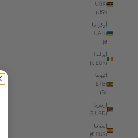
(UGX
2025 EDITION
USh)
أوكرانيا
(UAH
₴)
أيرلندا
(EUR €)
إثيوبيا
(ETB
Br)
منشط استعادة الشعر D 120ml/4fl.oz.
إريتريا
السعر بعد الخصم
$38.99
(USD $)
(5.0)
إسبانيا
(EUR €)