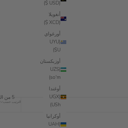
(USD $)
أنغويلا
(XCD $)
أورغواي
(UYU
$U)
أوزبكستان
(UZS
so'm)
أوغندا
(UGX
5 من المنتجات
الترتيب حسب
USh)
أوكرانيا
(UAH