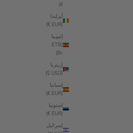
NEW
₴)
أيرلندا
(EUR €)
إثيوبيا
(ETB
Br)
إريتريا
(USD $)
إسبانيا
شامبو استعادة الشعر D
Recovery Hair Essence
(EUR €)
السعر بعد الخصم
$35.00
إستونيا
خصم
(EUR €)
إسرائيل