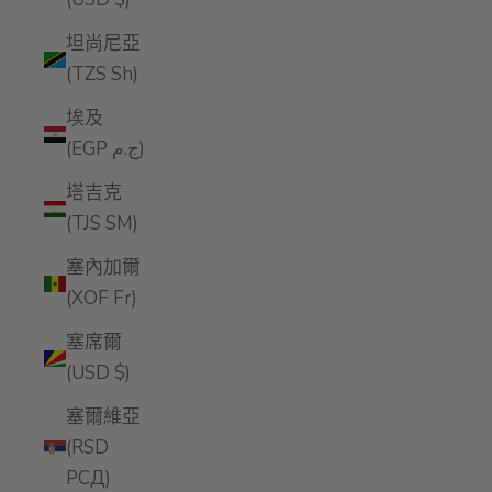
坦尚尼亞
(TZS Sh)
埃及
(EGP ج.م)
塔吉克
(TJS ЅМ)
塞內加爾
(XOF Fr)
塞席爾
(USD $)
塞爾維亞
(RSD
РСД)