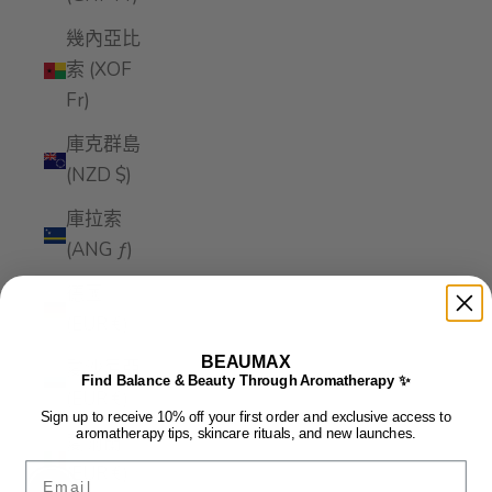
幾內亞比
索 (XOF
Fr)
庫克群島
(NZD $)
庫拉索
(ANG ƒ)
德國
(EUR €)
BEAUMAX
愛沙尼亞
Find Balance & Beauty Through Aromatherapy ✨
(EUR €)
Sign up to receive 10% off your first order and exclusive access to
aromatherapy tips, skincare rituals, and new launches.
愛爾蘭
Email
(EUR €)