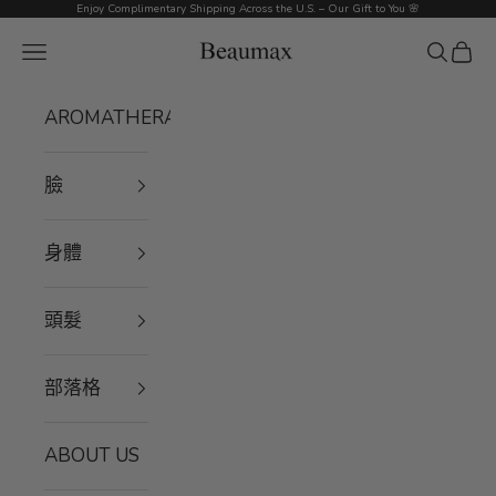
跳至內容
Enjoy Complimentary Shipping Across the U.S. – Our Gift to You 🌸
Beaumax
選單
搜尋
購物
AROMATHERAPY
臉
身體
頭髮
部落格
ABOUT US