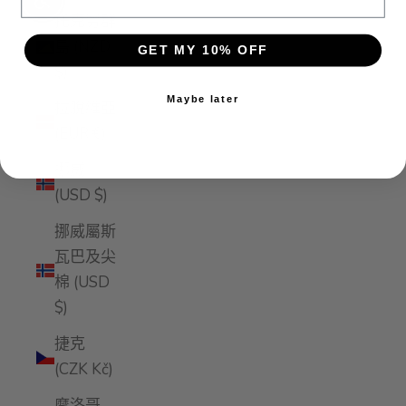
Enable accessibility
托克勞群
島 (NZD
GET MY 10% OFF
$)
Maybe later
拉脫維亞
(EUR €)
挪威
(USD $)
挪威屬斯
瓦巴及尖
棉 (USD
$)
捷克
(CZK Kč)
摩洛哥