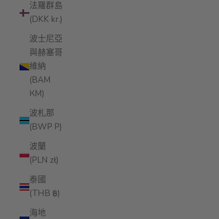
法羅群島
(DKK kr.)
波士尼亞
與赫塞哥
維納
(BAM
КМ)
波札那
(BWP P)
波蘭
(PLN zł)
泰國
(THB ฿)
海地