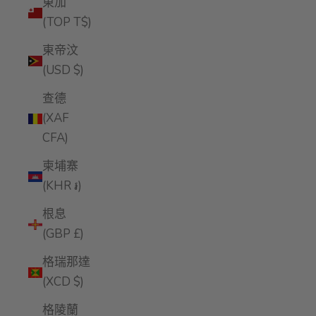
東加
(TOP T$)
東帝汶
(USD $)
查德
(XAF
CFA)
柬埔寨
(KHR ៛)
根息
(GBP £)
格瑞那達
(XCD $)
格陵蘭