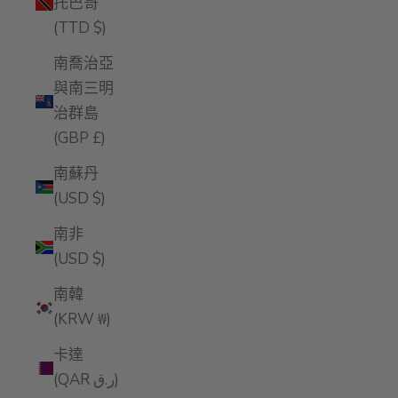
托巴哥
(TTD $)
南喬治亞
與南三明
治群島
(GBP £)
南蘇丹
(USD $)
南非
(USD $)
南韓
(KRW ₩)
卡達
(QAR ر.ق)