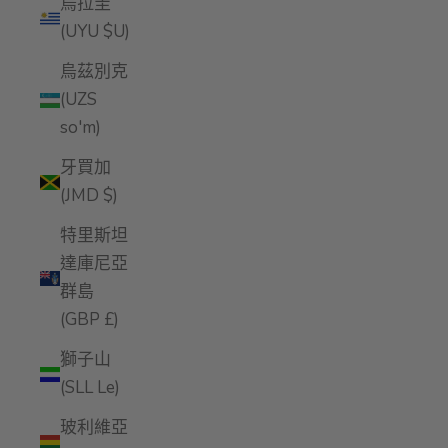
烏拉圭
(UYU $U)
烏茲別克
(UZS
so'm)
牙買加
(JMD $)
特里斯坦
達庫尼亞
群島
(GBP £)
獅子山
(SLL Le)
玻利維亞