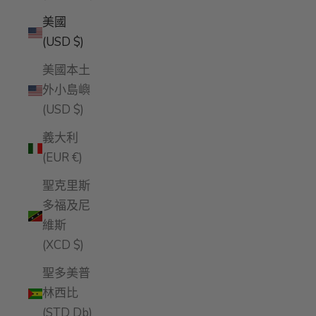
美國
(USD $)
美國本土
外小島嶼
(USD $)
義大利
(EUR €)
聖克里斯
多福及尼
維斯
(XCD $)
聖多美普
林西比
(STD Db)