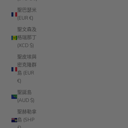
聖巴瑟米
(EUR €)
聖文森及
格瑞那丁
(XCD $)
聖皮埃與
密克隆群
島 (EUR
€)
聖誕島
(AUD $)
聖赫勒拿
島 (SHP
£)