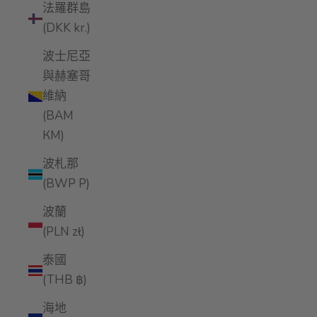
法羅群島
(DKK kr.)
波士尼亞
與赫塞哥
維納
(BAM
КМ)
波札那
(BWP P)
波蘭
(PLN zł)
泰國
(THB ฿)
海地