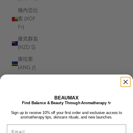
幾內亞比
索 (XOF
Fr)
庫克群島
(NZD $)
庫拉索
(ANG ƒ)
德國
(EUR €)
BEAUMAX
愛沙尼亞
Find Balance & Beauty Through Aromatherapy ✨
(EUR €)
Sign up to receive 10% off your first order and exclusive access to
aromatherapy tips, skincare rituals, and new launches.
愛爾蘭
Email
(EUR €)