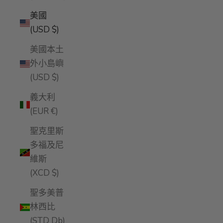
美國
(USD $)
美國本土
外小島嶼
(USD $)
義大利
(EUR €)
聖克里斯
多福及尼
維斯
(XCD $)
聖多美普
林西比
(STD Db)