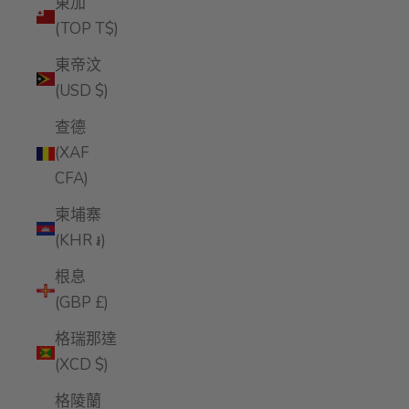
東加
(TOP T$)
東帝汶
(USD $)
查德
(XAF
CFA)
柬埔寨
(KHR ៛)
根息
(GBP £)
格瑞那達
(XCD $)
格陵蘭