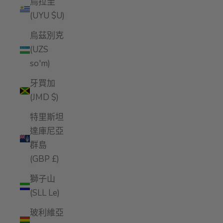
烏拉圭
(UYU $U)
烏茲別克
(UZS
so'm)
牙買加
(JMD $)
特里斯坦
達庫尼亞
群島
(GBP £)
獅子山
(SLL Le)
玻利維亞