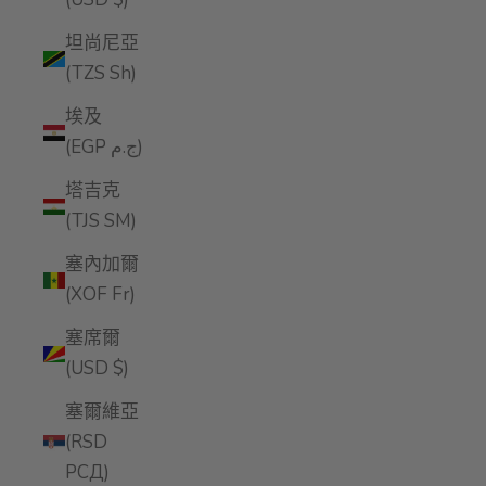
坦尚尼亞
(TZS Sh)
埃及
(EGP ج.م)
塔吉克
(TJS ЅМ)
塞內加爾
(XOF Fr)
塞席爾
(USD $)
塞爾維亞
(RSD
РСД)