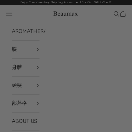
跳至內容
Enjoy Complimentary Shipping Across the U.S. – Our Gift to You 🌸
Beaumax
選單
搜尋
購物
AROMATHERAPY
臉
身體
頭髮
部落格
ABOUT US