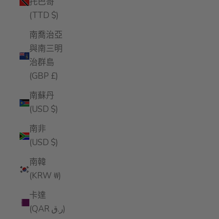
托巴哥
(TTD $)
南喬治亞
與南三明
治群島
(GBP £)
南蘇丹
(USD $)
南非
(USD $)
南韓
(KRW ₩)
卡達
(QAR ر.ق)