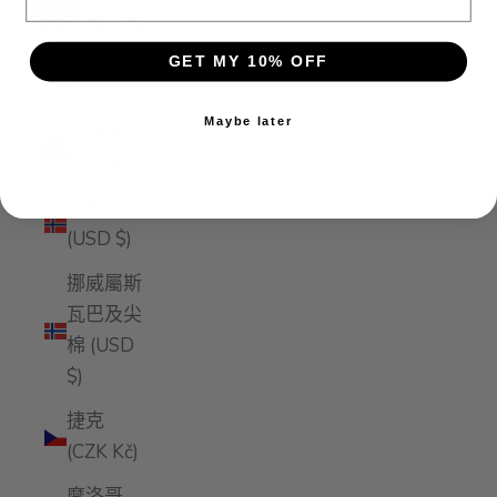
Enable accessibility
托克勞群
島 (NZD
GET MY 10% OFF
$)
Maybe later
拉脫維亞
(EUR €)
挪威
(USD $)
挪威屬斯
瓦巴及尖
棉 (USD
$)
捷克
(CZK Kč)
摩洛哥