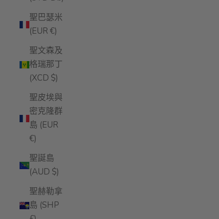
聖巴瑟米
(EUR €)
聖文森及
格瑞那丁
(XCD $)
聖皮埃與
密克隆群
島 (EUR
€)
聖誕島
(AUD $)
聖赫勒拿
島 (SHP
£)