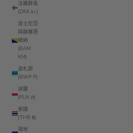
法羅群島
(DKK kr.)
波士尼亞
與赫塞哥
維納
(BAM
КМ)
波札那
(BWP P)
波蘭
(PLN zł)
泰國
(THB ฿)
海地