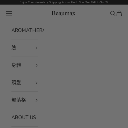
跳至內容
Enjoy Complimentary Shipping Across the U.S. – Our Gift to You 🌸
Beaumax
選單
搜尋
購物
AROMATHERAPY
臉
身體
頭髮
部落格
ABOUT US