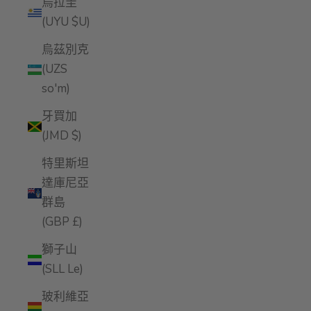
烏拉圭
(UYU $U)
烏茲別克
(UZS
so'm)
牙買加
(JMD $)
特里斯坦
達庫尼亞
群島
(GBP £)
獅子山
(SLL Le)
玻利維亞