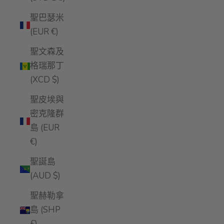
聖巴瑟米
(EUR €)
聖文森及
格瑞那丁
(XCD $)
聖皮埃與
密克隆群
島 (EUR
€)
聖誕島
(AUD $)
聖赫勒拿
島 (SHP
£)