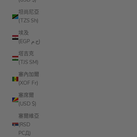
坦尚尼亞
(TZS Sh)
埃及
(EGP ج.م)
塔吉克
(TJS ЅМ)
塞內加爾
(XOF Fr)
塞席爾
(USD $)
塞爾維亞
(RSD
РСД)