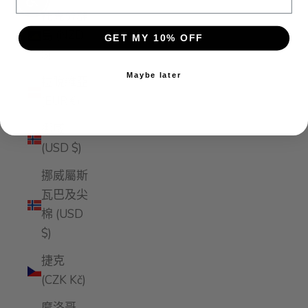
Enable accessibility
托克勞群
島 (NZD
GET MY 10% OFF
$)
Maybe later
拉脫維亞
(EUR €)
挪威
(USD $)
挪威屬斯
瓦巴及尖
棉 (USD
$)
捷克
(CZK Kč)
摩洛哥