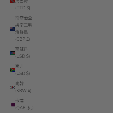
托巴哥
(TTD $)
南喬治亞
與南三明
治群島
(GBP £)
南蘇丹
(USD $)
南非
(USD $)
南韓
(KRW ₩)
卡達
(QAR ر.ق)