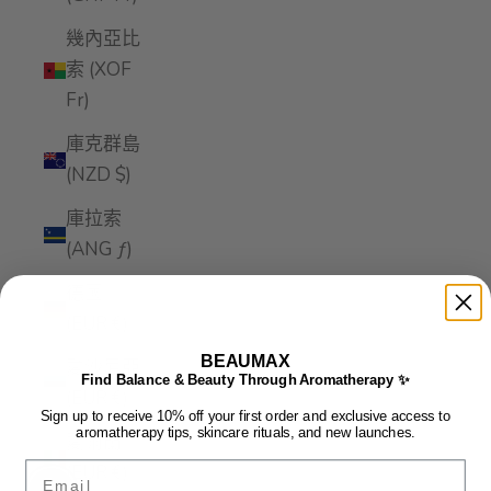
幾內亞比
索 (XOF
Fr)
庫克群島
(NZD $)
庫拉索
(ANG ƒ)
德國
(EUR €)
BEAUMAX
愛沙尼亞
Find Balance & Beauty Through Aromatherapy ✨
(EUR €)
Sign up to receive 10% off your first order and exclusive access to
aromatherapy tips, skincare rituals, and new launches.
愛爾蘭
Email
(EUR €)