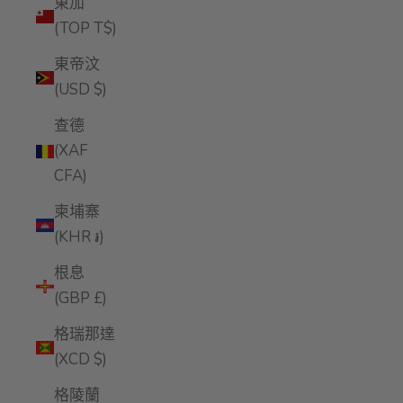
東加
(TOP T$)
東帝汶
(USD $)
查德
(XAF
CFA)
柬埔寨
(KHR ៛)
根息
(GBP £)
格瑞那達
(XCD $)
格陵蘭