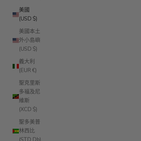
美國
(USD $)
美國本土
外小島嶼
(USD $)
義大利
(EUR €)
聖克里斯
多福及尼
維斯
(XCD $)
聖多美普
林西比
(STD Db)