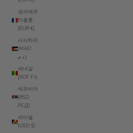
생피에르
미클롱
(EUR €)
서사하라
(MAD
د.م.)
세네갈
(XOF Fr)
세르비아
(RSD
РСД)
세이셸
(USD $)