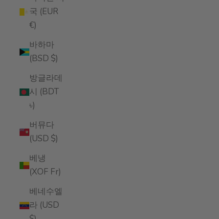
국 (EUR
€)
바하마
(BSD $)
방글라데
시 (BDT
৳)
버뮤다
(USD $)
베냉
(XOF Fr)
베네수엘
라 (USD
$)