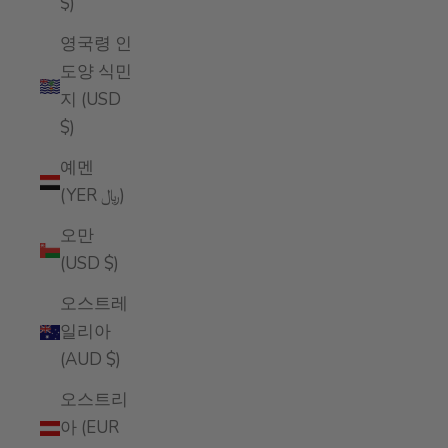
$)
영국령 인
도양 식민
지 (USD
$)
예멘
(YER ﷼)
오만
(USD $)
오스트레
일리아
(AUD $)
오스트리
아 (EUR