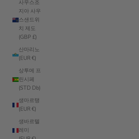
사우스조
지아 사우
스샌드위
치 제도
(GBP £)
산마리노
(EUR €)
상투메 프
린시페
(STD Db)
생마르탱
(EUR €)
생바르텔
레미
(EUR €)