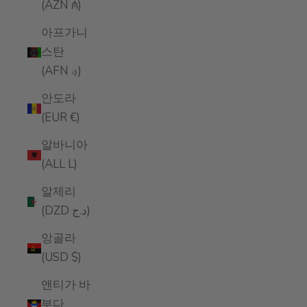
(AZN ₼)
아프가니
스탄
(AFN ؋)
안도라
(EUR €)
알바니아
(ALL L)
알제리
(DZD د.ج)
앙골라
(USD $)
앤티가 바
부다