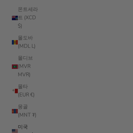
몬트세라
트 (XCD
$)
몰도바
(MDL L)
몰디브
(MVR
MVR)
몰타
(EUR €)
몽골
(MNT ₮)
미국