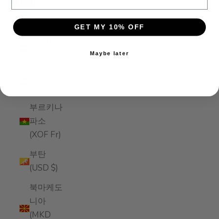
Enable accessibility
보츠와나
(BWP P)
GET MY 10% OFF
볼리비아
(BOB Bs.)
Maybe later
부룬디
(BIF Fr)
부르키나
파소
(XOF Fr)
부탄
(USD $)
북마케도
니아
(MKD