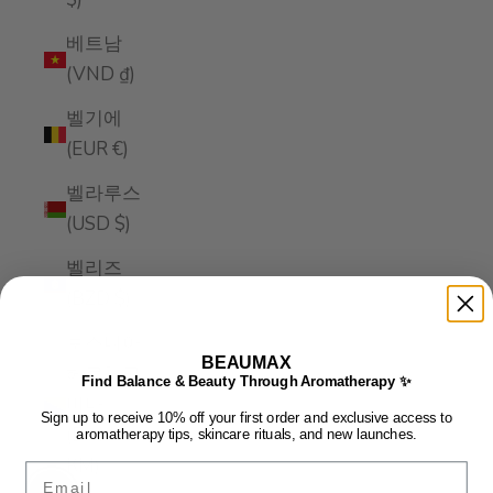
베트남
(VND ₫)
벨기에
(EUR €)
벨라루스
(USD $)
벨리즈
(BZD $)
보스니아
BEAUMAX
헤르체고
Find Balance & Beauty Through Aromatherapy ✨
비나
Sign up to receive 10% off your first order and exclusive access to
(BAM
aromatherapy tips, skincare rituals, and new launches.
КМ)
Email