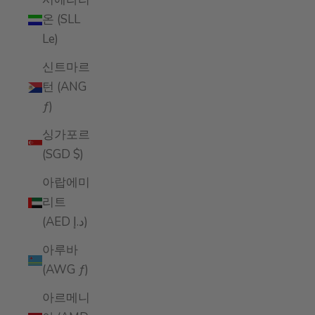
온 (SLL
Le)
신트마르
턴 (ANG
ƒ)
싱가포르
(SGD $)
아랍에미
리트
(AED د.إ)
아루바
(AWG ƒ)
아르메니