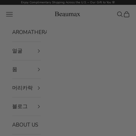
내용으로 건너뛰기
Enjoy Complimentary Shipping Across the U.S. – Our Gift to You 🌸
Beaumax
메뉴
검색
장바
AROMATHERAPY
얼굴
몸
머리카락
블로그
ABOUT US