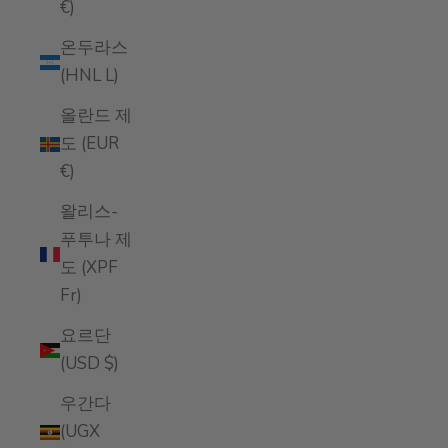
€)
온두라스
(HNL L)
올란드 제
도 (EUR
€)
왈리스-
푸투나 제
도 (XPF
Fr)
요르단
(USD $)
우간다
(UGX